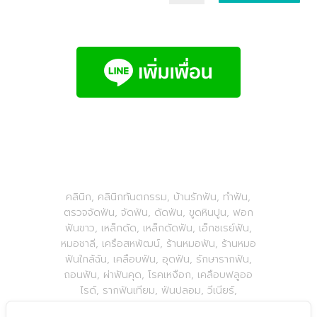
คลินิก, คลินิกทันตกรรม, บ้านรักฟัน, ทำฟัน,
ตรวจจัดฟัน, จัดฟัน, ดัดฟัน, ขูดหินปูน, ฟอก
ฟันขาว, เหล็กดัด, เหล็กดัดฟัน, เอ็กซเรย์ฟัน,
หมอชาลี, เครือสหพัฒน์, ร้านหมอฟัน, ร้านหมอ
ฟันใกล้ฉัน, เคลือบฟัน, อุดฟัน, รักษารากฟัน,
ถอนฟัน, ผ่าฟันคุด, โรคเหงือก, เคลือบฟลูออ
ไรด์, รากฟันเทียม, ฟันปลอม, วีเนียร์,
BaanLuckFun,